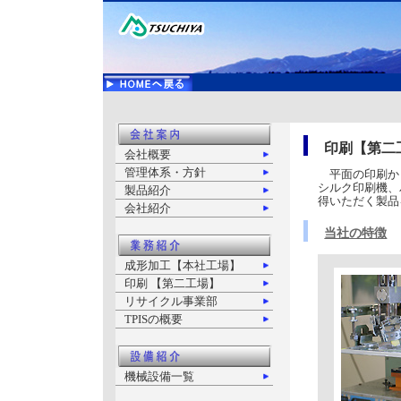
印刷【第二
会社概要
管理体系・方針
平面の印刷か
シルク印刷機、
製品紹介
得いただく製品
会社紹介
当社の特徴
成形加工【本社工場】
印刷 【第二工場】
リサイクル事業部
TPISの概要
機械設備一覧