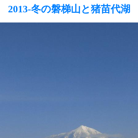
2013-冬の磐梯山と猪苗代湖